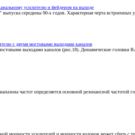
анальному усилителю и фейдером на выходе
 выпуска середины 90-х годов. Характерная черта встроенных уси
ителю с двумя мостовыми выходами каналов
мостовыми выходами каналов (рис.18). Динамические головки BA
пазона частот определяется основной резонансной частотой го
ной мощности усилителей и мощности колонок может сбить с то