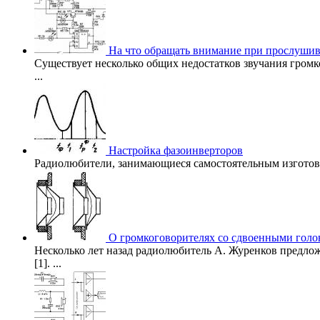
На что обращать внимание при прослуши
Существует несколько общих недостатков звучания громк
...
Настройка фазоинверторов
Радиолюбители, занимающиеся самостоятельным изготовлен
О громкоговорителях со сдвоенными гол
Несколько лет назад радиолюбитель А. Журенков предло
[1]. ...