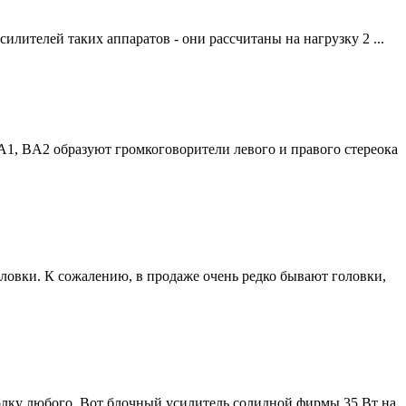
лителей таких аппаратов - они рассчитаны на нагрузку 2 ...
1, BA2 образуют громкоговорители левого и правого стереока
ловки. К сожалению, в продаже очень редко бывают головки,
лку любого. Вот блочный усилитель солидной фирмы 35 Вт на