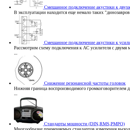
Смешанное подключение акустики к двухк
В эксплуатации находится еще немало таких "динозавров"
Смешанное подключение акустики к усил
Рассмотрим схему подключения к АС усилителя с двумя 
...
Снижение резонансной частоты головок
Нижняя граница воспроизводимого громкоговорителем диа
...
Стандарты мощности (DIN,RMS,PMPO)
Многообразие применяемых стандартов измерения выход