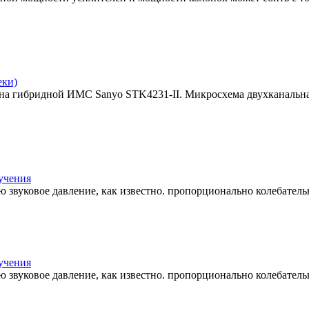
еки)
а гибридной ИМС Sanyo STK4231-II. Микросхема двухканальная
учения
ею звуковое давление, как известно. пропорционально колебател
учения
ею звуковое давление, как известно. пропорционально колебател