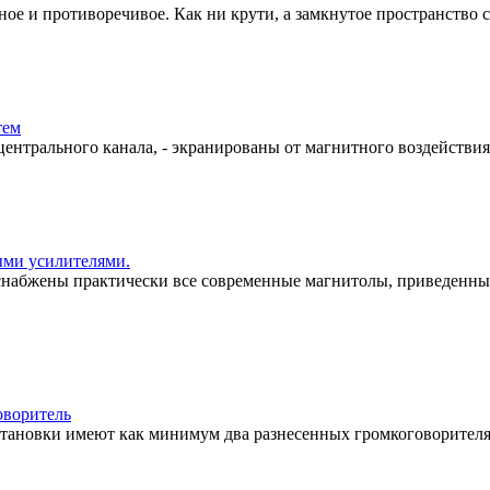
 и противоречивое. Как ни крути, а замкнутое пространство са
тем
нтрального канала, - экранированы от магнитного воздействия,
ми усилителями.
снабжены практически все современные магнитолы, приведенн
оворитель
тановки имеют как минимум два разнесенных громкоговорителя.