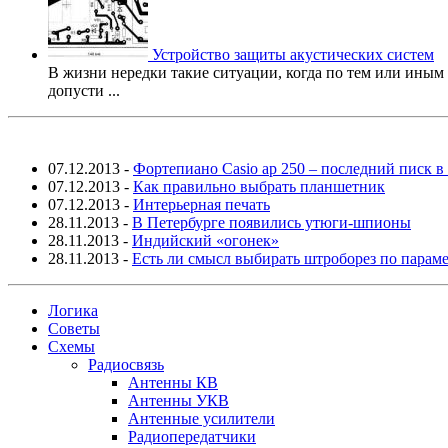
Устройство защиты акустических систем
В жизни нередки такие ситуации, когда по тем или ины
допусти ...
07.12.2013
-
Фортепиано Casio ap 250 – последний писк 
07.12.2013
-
Как правильно выбрать планшетник
07.12.2013
-
Интерьерная печать
28.11.2013
-
В Петербурге появились утюги-шпионы
28.11.2013
-
Индийский «огонек»
28.11.2013
-
Есть ли смысл выбирать штроборез по парам
Логика
Советы
Схемы
Радиосвязь
Антенны КВ
Антенны УКВ
Антенные усилители
Радиопередатчики