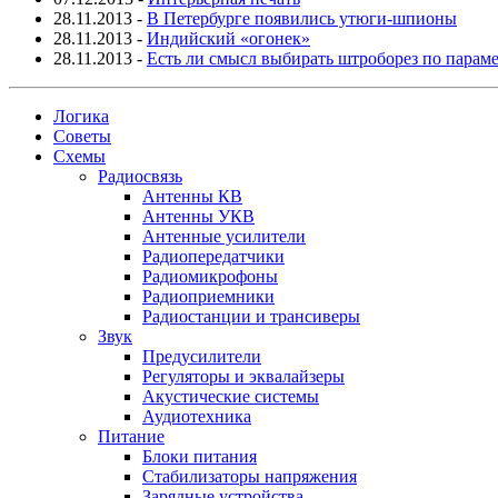
28.11.2013
-
В Петербурге появились утюги-шпионы
28.11.2013
-
Индийский «огонек»
28.11.2013
-
Есть ли смысл выбирать штроборез по парам
Логика
Советы
Схемы
Радиосвязь
Антенны КВ
Антенны УКВ
Антенные усилители
Радиопередатчики
Радиомикрофоны
Радиоприемники
Радиостанции и трансиверы
Звук
Предусилители
Регуляторы и эквалайзеры
Акустические системы
Аудиотехника
Питание
Блоки питания
Стабилизаторы напряжения
Зарядные устройства