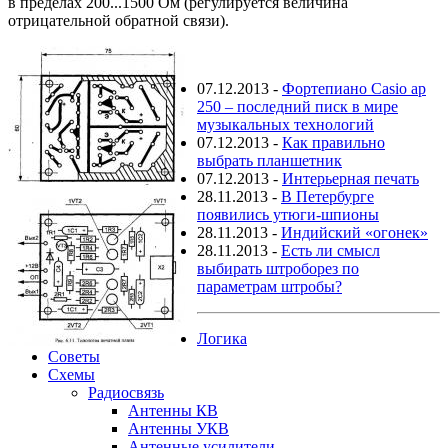
в пределах 200...1500 Ом (регулируется величина
отрицательной обратной связи).
07.12.2013
-
Фортепиано Casio ap
250 – последний писк в мире
музыкальных технологий
07.12.2013
-
Как правильно
выбрать планшетник
07.12.2013
-
Интерьерная печать
28.11.2013
-
В Петербурге
появились утюги-шпионы
28.11.2013
-
Индийский «огонек»
28.11.2013
-
Есть ли смысл
выбирать штроборез по
параметрам штробы?
Логика
Советы
Схемы
Радиосвязь
Антенны КВ
Антенны УКВ
Антенные усилители