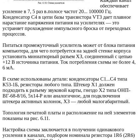
Каждый канал
обеспечивает
усиление в 7, 5 раз в.полосе частот 20... 100000 Гц.
Конденсатор С4 в цепи базы транзистора VT3 дает плавное
нарастание напряжения питания на усилителях — это
устраняет прохождение импульсного броска от переходных
процессов.
Питаться промежуточный усилитель может от блока питания
компьютера, для чего потребуется на задней стенке корпуса
установить миниатюрный разъем ХЗ, соединенный с цепью
+12 В источника питания. Ток потребления схемы не более 4,
6 мА.
В схеме использованы детали: конденсаторы С1...С4 типа
К53-1Б, резисторы любого типа. Штекер Х1 должен
подходить к разъему звуковой карты, гнездо Х2 типа ОНП-
ВГ-68-8/16, 5x14-Р или аналогичное, для подключения
штекера активных колонок, ХЗ — любой малогабаритный.
Топология печатной платы и расположение на ней элементов
показаны на рис. 6.11.
Настройка схемы заключается в получении одинакового
усиления в каналах, подбором номинала резистора 1R6 (2R6)