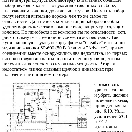
плате (внутри корпуса компьютера). В магазинах большой
выбор звуковых карт — от укомплектованных в наборе,
включающем колонки, до отдельных узлов. Покупать набор
получается значительно дороже, чем то же самое по
отдельности. Да и не всех комплектация набора способна
удовлетворить качеством компонентов, например входящих
колонок. Но приобретя все компоненты по отдельности, есть
риск столкнуться с неполной совместимостью узлов. Так,
купив хорошую звуковую карту фирмы "Creative" и отлично
звучащие колонки SP-690 (50 Вт) фирмы "Advance", при их
соединении вместе обнаружились два недостатка. Во-первых
сигнал со звуковой карты недостаточен по уровню, чтобы
получить от колонок максимальную мощность. Вторым
недостатком явился сильный щелчок в динамиках при
включении питания компьютера.
Согласовать
уровень сигнала
и убрать щелчки
позволяет схема,
приведенная на
рис. 6.10. Узлы
усилителей УС1
и УС2
идентичны.