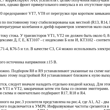
С7 корректируют АЧХ усилителя с целью получения наилучшей п
 них, однако фронт прямоугольного импульса в их отсутствие при
20 предохраняют VT7, VT8 от перегрузки при коротком замыкани
по постоянному току стабилизированы как местной (R13, R14, R8
мпературные колебания и дрейф параметров элементов мало сказ
оку стока. У транзисторов VT1, VT2 он должен быть около 0, 8-
ндексами Д, Г, Е, КТ3107 - с индексами Б или И, КТ3102 - соотв
К71-4, К76-5 и т.п. В качестве С3, С4 можно использовать элект
ого источника напряжения ±15 В.
ожно. Подбором R8 и R9 устанавливают указанные на схеме напр
лельно этому подстройкой R4 устанавливают близким к нулю вых
тся, следует вначале наладить отдельно входной каскад. Для э
VT1 и VT2, закорачивая затем эти базы со своими эмиттерами. 
ия схемы и окончательно подбирают R17, R18 и R4.
ого на рис.3 усилителя представлена на рис.4, где А1, А2 - два
рого подключается к УМЗЧ. Инфразвуковые частоты срезаются в 