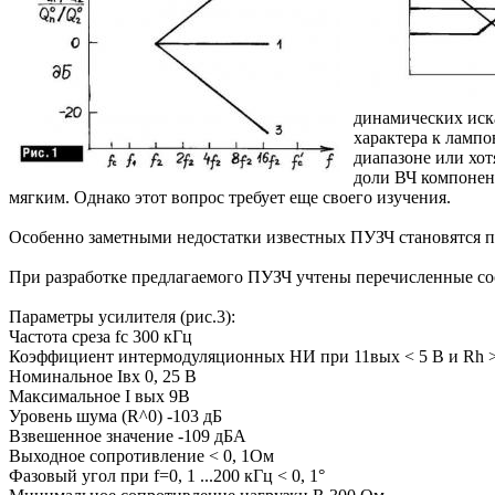
динамических иск
характера к ламп
диапазоне или хот
доли ВЧ компонент
мягким. Однако этот вопрос требует еще своего изучения.
Особенно заметными недостатки известных ПУЗЧ становятся п
При разработке предлагаемого ПУЗЧ учтены перечисленные со
Параметры усилителя (рис.3):
Частота среза fc 300 кГц
Коэффициент интермодуляционных НИ при 11вых < 5 В и Rh > 1
Номинальное Iвх 0, 25 В
Максимальное I вых 9В
Уровень шума (R^0) -103 дБ
Взвешенное значение -109 дБА
Выходное сопротивление < 0, 1Ом
Фазовый угол при f=0, 1 ...200 кГц < 0, 1°