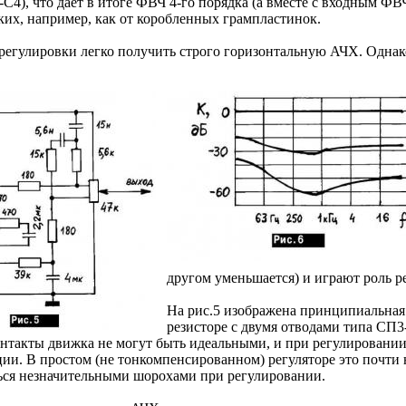
C4), что дает в итоге ФВЧ 4-го порядка (а вместе с входным ФВЧ
ких, например, как от коробленных грампластинок.
 регулировки легко получить строго горизонтальную АЧХ. Однако
другом уменьшается) и играют роль ре
На рис.5 изображена принципиальная
резисторе с двумя отводами типа СП
нтакты движка не могут быть идеальными, и при регулировании 
ции. В простом (не тонкомпенсированном) регуляторе это почти
ться незначительными шорохами при регулировании.