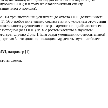
глубокой ООС) и к тому же благоприятный спектр
выше пятого порядка).
ра НИ транзисторный усилитель до охвата ООС должен иметь
ая 1). Это требование удачно согласуется и с условием отсутствия
лнительного улучшения спектра гармоник и приближения его
 исходной (без ООС) АЧХ с ростом частоты в звуковом
тветствует случаю 2 рис.1. Благодаря уменьшению относительной
 кривая 3, что должно, по-видимому, делать звучание более
ЗЧ, например [1].
стоты схемы.