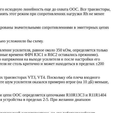
его исходную линейность еще до охвата ООС. Все транзисторы,
анять этот режим при сопротивлениях нагрузки Rh не менее
зированы значительными сопротивлениями в эмиттерных цепях
льно усложнили бы схему.
ление усилителя, равное около 350 кОм, определяется только
оянные времени ФВЧ R3C1 и R6C2 оставались прежними).
 напряжения на выходе усилителя и после настройки его
ля не столь критично и может находиться в пределах ±200
х транзисторах VT3, VT4. Поскольку оба плеча входного
те шум усилителя оказался примерно втрое (на 10 дБ) меньше,
ачи цепи ООС определяется цепочками R10R13C3 и R11R1404
 устройства в пределах 2-5. При желании диапазон