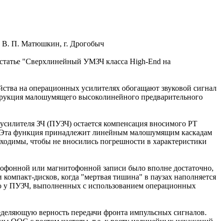
В. П. Матюшкин, г. Дрогобыч
 статье "Сверхлинейный УМЗЧ класса High-End на
ойства на операционных усилителях обогащают звуковой сигнал
струкция малошумящего высоколинейного предварительного
усилителя ЗЧ (ПУЗЧ) остается компенсация вносимого РТ
й. Эта функция принадлежит линейным малошумящим каскадам
бходимы, чтобы не вносились погрешности в характеристики
мофонной или магнитофонной записи было вполне достаточно,
 компакт-дисков, когда "мертвая тишина" в паузах наполняется
но у ПУЗЧ, выполненных с использованием операционных
пределяющую верность передачи фронта импульсных сигналов.