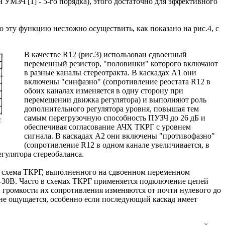
 УМЗЧ [1] - 5-го порядка), этого достаточно для эффективного
 эту функцию несложно осуществить, как показано на рис.4, с
В качестве R12 (рис.3) использован сдвоенный
переменный резистор, "половинки" которого включают
в разные каналы стереотракта. В каскадах А1 они
включены "синфазно" (сопротивление реостата R12 в
обоих каналах изменяется в одну сторону при
перемещении движка регулятора) и выполняют роль
дополнительного регулятора уровня, повышая тем
самым перегрузочную способность ПУЗЧ до 26 дБ и
обеспечивая согласование АЧХ ТКРГ с уровнем
сигнала. В каскадах А2 они включены "противофазно"
(сопротивление R12 в одном канале увеличивается, в
гулятора стереобаланса.
 схема ТКРГ, выполненного на сдвоенном переменном
3-30В. Часто в схемах ТКРГ применяется подключение цепей
громкости их сопротивления изменяются от почти нулевого до
 не ощущается, особенно если последующий каскад имеет