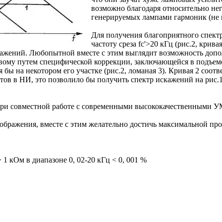
возможно благодаря относительно не
генерируемых лампами гармоник (не 
Для получения благоприятного спект
частоту среза fc'>20 кГц (рис.2, крив
ажений. Любопытной вместе с этим выглядит возможность допо
овому путем специфической коррекции, заключающейся в подъеме
я бы на некотором его участке (рис.2, ломаная 3). Кривая 2 соо
ов в НИ, это позволило бы получить спектр искажений на рис.1,
ри совместной работе с современными высококачественными УМ
ображения, вместе с этим желательно достичь максимальной про
 кОм в диапазоне 0, 02-20 кГц < 0, 001 %