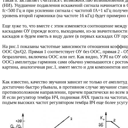
Такая fc заставляет считаться с возможностью возникновения
(НИ). Ухудшение подавления искажений сигнала начинается в О
fc<500 Гц и при усилении сигнала с частотой fA=1 кГц получен
уровень второй гармоники (на частоте 16 кГц) будет примерно 
Еще хуже то, что вместе с этим изменяется соотношение между
каскадами ОУ (прежде всего, выходными, из-за значительност
каскадов и будем иметь в виду далее (в первых каскадах ОУ п
На рис.1 показаны частотные зависимости отношения коэффиц
ООС Qn/Q2. Прямая 1 соответствует ОУ без ООС, прямая 2 - О
безразлично, включена ООС или нет. Как видно, УЗЧ на ОУ об
ООС) амплитуды гармоник сами обычно уменьшаются с ростом и
картина, аналогичная рис.1, имеет место и для компонентов 
Как известно, качество звучания зависит не только от амплит
достаточно быстро убывала, в противном случае звучание стан
противоположном направлении, причем практически во всем зву
И если регулятор тембра НЧ, поднимая АЧХ тракта на частотах
подъем высоких частот регулятором тембра ВЧ еще более усуг