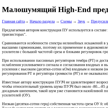
Малошумящий High-End преду
Главная сайта
→
Начало раздела
→
Схемы
→
Звук
→
Предусил
Предлагаемая автором конструкция ПУ используется в составе
транзисторах".
Сравниваются особенности спектра нелинейных искажений в ус
высшими гармониками, поэтому их применение в аудиокомплек
усилителя с большой частотой среза и блоками регулировок гро
При использовании пассивных регуляторов тембра (РТ) и дост
ослабления усиливаемого сигнала и согласования входных и 
усиления с высоким (десятки-сотни кОм) входным и низким (н
регулирования РТ и регулятора громкости (РГ) и не оказывало
Известные автору конструкции ПУЗЧ не удовлетворяют возрос
чтобы относительный уровень шума ПУЗЧ был около -80...-85 дБ
досадным шипением, такой шум уже становится назойливой по
усилителей (ОУ).
Низкая (десятки-сотни герц) собственная частота среза ОУ f