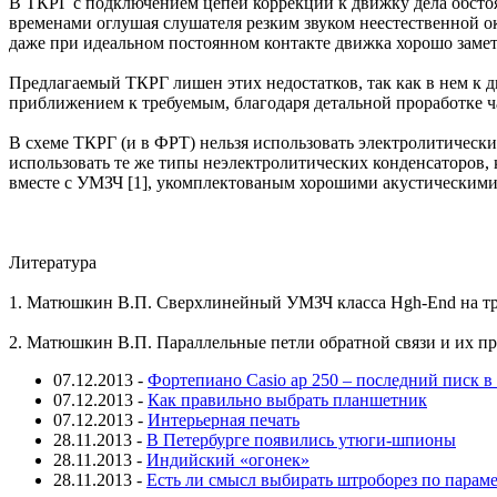
В ТКРГ с подключением цепей коррекции к движку дела обстоя
временами оглушая слушателя резким звуком неестественной о
даже при идеальном постоянном контакте движка хорошо заме
Предлагаемый ТКРГ лишен этих недостатков, так как в нем к 
приближением к требуемым, благодаря детальной проработке ч
В схеме ТКРГ (и в ФРТ) нельзя использовать электролитически
использовать те же типы неэлектролитических конденсаторов,
вместе с УМЗЧ [1], укомплектованым хорошими акустическими
Литература
1. Матюшкин В.П. Сверхлинейный УМЗЧ класса Hgh-End на тран
2. Матюшкин В.П. Параллельные петли обратной связи и их пр
07.12.2013
-
Фортепиано Casio ap 250 – последний писк 
07.12.2013
-
Как правильно выбрать планшетник
07.12.2013
-
Интерьерная печать
28.11.2013
-
В Петербурге появились утюги-шпионы
28.11.2013
-
Индийский «огонек»
28.11.2013
-
Есть ли смысл выбирать штроборез по парам