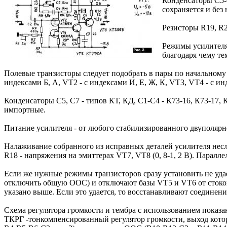
Конденсаторы С5-
сохраняется и без
Резисторы R19, R
Режимы усилителя 
благодаря чему те
Полевые транзисторы следует подобрать в пары по начальному т
индексами Б, А, VT2 - с индексами И, Е, Ж, К, VT3, VT4 - с и
Конденсаторы С5, С7 - типов КТ, КД, С1-С4 - К73-16, К73-17, 
импортные.
Питание усилителя - от любого стабилизированного двуполярн
Налаживание собранного из исправных деталей усилителя несл
R18 - напряжения на эмиттерах VT7, VT8 (0, 8-1, 2 В). Парал
Если же нужные режимы транзисторов сразу установить не удае
отключить общую ООС) и отключают базы VT5 и VT6 от стоков 
указано выше. Если это удается, то восстанавливают соединен
Схема регулятора громкости и тембра с использованием показанн
ТКРГ -тонкомпенсированный регулятор громкости, выход кото