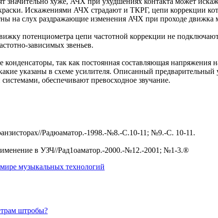
т значительно хуже, АЧХ при ухудшениях контакта может искаж
краски. Искажениями АЧХ страдают и ТКРГ, цепи коррекции кот
тны на слух раздражающие изменения АЧХ при проходе движка 
движку потенциометра цепи частотной коррекции не подключают
астотно-зависимых звеньев.
е конденсаторы, так как постоянная составляющая напряжения н
 какие указаны в схеме усилителя. Описанный предварительный у
 системами, обеспечивают превосходное звучание.
зисторах//Радюаматор.-1998.-№8.-С.10-11; №9.-С. 10-11.
именение в УЗЧ//Рад1оаматор.-2000.-№12.-2001; №1-3.®
в мире музыкальных технологий
етрам штробы?