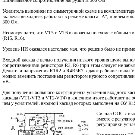
Минимальное сопротивление нагрузки R 300 Ом
Усилитель выполнен по симметричной схеме на комплементарны
включая выходные, работают в режиме класса "А", причем кол
300 Ом.
Несмотря на то, что VT5 и VT6 включены по схеме с общим э
(R15, R16).
Уровень НИ оказался настолько мал, что решено было не прим
Входной каскад с целью получения низкого уровня шума выполн
сопротивлениями резисторов R3, R6 (при этом следует не заб
Делители напряжения R1R2 и R4R5R7 задают рабочие точки VT1
можно заменить постоянным резистором нужного сопротивления
мВ.
Для получения большого коэффициента усиления входного каск
каскада (VT1-VT3 и VT2-VT4) в конечном итоге работают на об
чем у усилителей, входной каскад которых выполнен на ОУ К1
Сигнал ООС с вых
вместе с регулято
регулировки усил