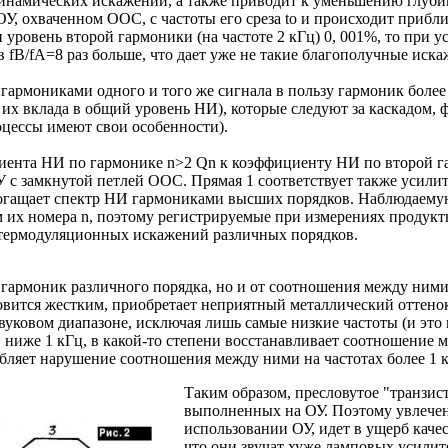
 динамических искажений, а также приводит к уменьшению глуби
У, охваченном ООС, с частоты его среза to и происходит прибл
 уровень второй гармоники (на частоте 2 кГц) 0, 001%, то при 
в fB/fA=8 раз больше, что дает уже не такие благополучные иска
 гармониками одного и того же сигнала в пользу гармоник более
и их вклада в общий уровень НИ), которые следуют за каскадом,
роцессы имеют свои особенности).
иента НИ по гармонике n>2 Qn к коэффициенту НИ по второй г
У с замкнутой петлей ООС. Прямая 1 соответствует также усили
огащает спектр НИ гармониками высших порядков. Наблюдаемую 
х номера n, поэтому регистрируемые при измерениях продукты 
интермодуляционных искажений различных порядков.
уд гармоник различного порядка, но и от соотношения между ним
овится жестким, приобретает неприятный металлический оттенок.
ковом диапазоне, исключая лишь самые низкие частоты (и это к
, ниже 1 кГц, в какой-то степени восстанавливает соотношение 
убляет нарушение соотношения между ними на частотах более 1 
Таким образом, пресловутое "транзис
выполненных на ОУ. Поэтому увлечен
использовании ОУ, идет в ущерб качес
что они звучат хуже ламповых усилит