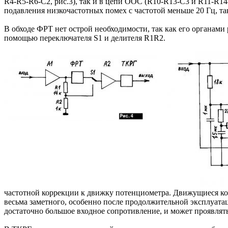
R4-R5-R6-C2, рис.3), так и в цепи ООС (R10-R13-C3 и R11-R14-
подавления низкочастотных помех с частотой меньше 20 Гц, та
В обходе ФРТ нет острой необходимости, так как его органами
помощью переключателя S1 и делителя R1R2.
частотной коррекции к движку потенциометра. Движущиеся ко
весьма заметного, особенно после продолжительной эксплуата
достаточно большое входное сопротивление, и может проявля