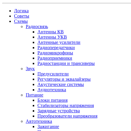
Логика
Советы
Схемы
Радиосвязь
Антенны КВ
Антенны УКВ
Антенные усилители
Радиопередатчики
Радиомикрофоны
Радиоприемники
Радиостанции и трансиверы
Звук
Предусилители
Регуляторы и эквалайзеры
Акустические системы
Аудиотехника
Питание
Блоки питания
Стабилизаторы напряжения
Зарядные устройства
Преобразователи напряжения
Автотехника
Зажигание