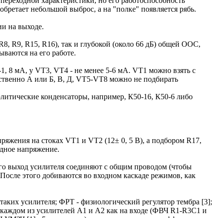
ереходной характеристики, но его работоспособность
обретает небольшой выброс, а на "полке" появляется рябь.
и на выходе.
, R9, R15, R16), так и глубокой (около 66 дБ) общей ООС,
ываются на его работе.
1, 8 мА, у VT3, VT4 - не менее 5-6 мА. VT1 можно взять с
етственно А или Б, В, Д, VT5-VT8 можно не подбирать
ролитические конденсаторы, например, К50-16, К50-6 либо
яжения на стоках VT1 и VT2 (12± 0, 5 В), а подбором R17,
одное напряжение.
того выход усилителя соединяют с общим проводом (чтобы
После этого добиваются во входном каскаде режимов, как
 таких усилителя; ФРТ - физиологический регулятор тембра [3];
каждом из усилителей А1 и А2 как на входе (ФВЧ R1-R3C1 и