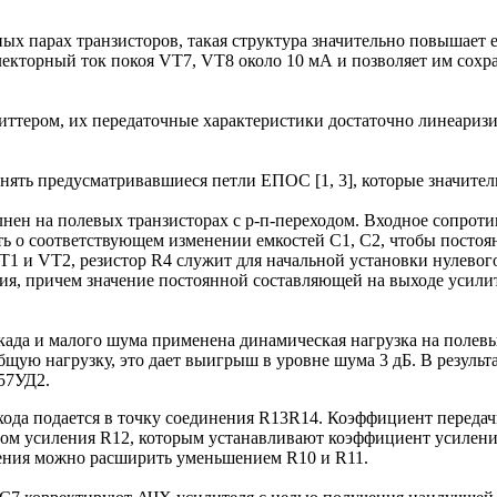
х парах транзисторов, такая структура значительно повышает 
лекторный ток покоя VT7, VT8 около 10 мА и позволяет им сохр
миттером, их передаточные характеристики достаточно линеари
енять предусматривавшиеся петли ЕПОС [1, 3], которые значите
ен на полевых транзисторах с р-п-переходом. Входное сопротив
ыть о соответствующем изменении емкостей С1, С2, чтобы пост
 и VT2, резистор R4 служит для начальной установки нулевого
, причем значение постоянной составляющей на выходе усилите
ада и малого шума применена динамическая нагрузка на полевы
щую нагрузку, это дает выигрыш в уровне шума 3 дБ. В результа
57УД2.
ода подается в точку соединения R13R14. Коэффициент перед
ром усиления R12, которым устанавливают коэффициент усиления
ения можно расширить уменьшением R10 и R11.