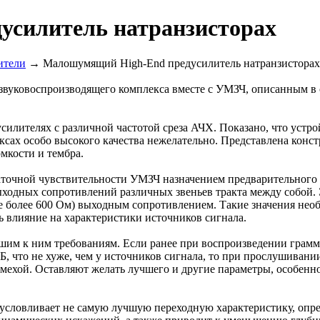
силитель натранзисторах
ители
→ Малошумящий High-End предусилитель натранзисторах 
 звуковоспроизводящего комплекса вместе с УМЗЧ, описанным в
илителях с различной частотой среза АЧХ. Показано, что устр
сах особо высокого качества нежелательно. Представлена кон
мкости и тембра.
аточной чувствительности УМЗЧ назначением предварительного 
выходных сопротивлений различных звеньев тракта между собо
е более 600 Ом) выходным сопротивлением. Такие значения нео
сь влияние на характеристики источников сигнала.
шим к ним требованиям. Если ранее при воспроизведении грам
, что не хуже, чем у источников сигнала, то при прослушивании
мехой. Оставляют желать лучшего и другие параметры, особен
c обусловливает не самую лучшую переходную характеристику, о