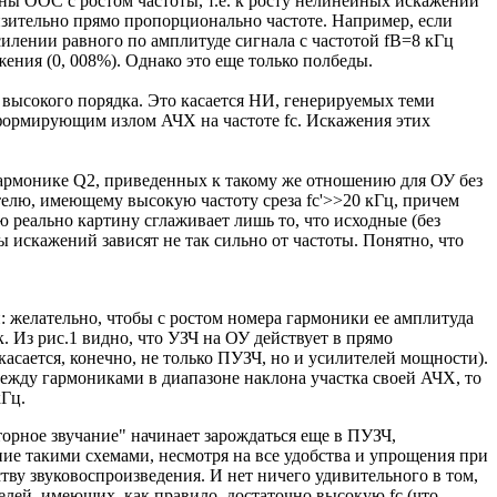
ны ООС с ростом частоты, т.е. к росту нелинейных искажений
изительно прямо пропорционально частоте. Например, если
усилении равного по амплитуде сигнала с частотой fB=8 кГц
жения (0, 008%). Однако это еще только полбеды.
 высокого порядка. Это касается НИ, генерируемых теми
 формирующим излом АЧХ на частоте fc. Искажения этих
армонике Q2, приведенных к такому же отношению для ОУ без
телю, имеющему высокую частоту среза fc'>>20 кГц, причем
реально картину сглаживает лишь то, что исходные (без
искажений зависят не так сильно от частоты. Понятно, что
и: желательно, чтобы с ростом номера гармоники ее амплитуда
 Из рис.1 видно, что УЗЧ на ОУ действует в прямо
асается, конечно, не только ПУЗЧ, но и усилителей мощности).
между гармониками в диапазоне наклона участка своей АЧХ, то
кГц.
торное звучание" начинает зарождаться еще в ПУЗЧ,
ие такими схемами, несмотря на все удобства и упрощения при
тву звуковоспроизведения. И нет ничего удивительного в том,
елей, имеющих, как правило, достаточно высокую fc (что