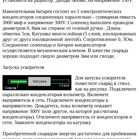
установить на радиатор. Диоды любые, на напряжение 350V.
Накопительная батарея состоит из 3 электролитических
конденсаторов соединенных параллельно - суммарная емкость
3000 мкф и напряжение 300V. Соленоид выполнен проводом
диаметром 0, 8мм на стержне от гелевой ручки . Длина
обмотки 5см. Катушка многослойная (5 слоев, изолированных
друг от друга изоляционной лентой). Сопротивление 0, 3Ом.
Соединение соленоида и батареи конденсаторов
осуществляется механическим ключом. В качестве снаряда
хорошо подходит сверло диаметром 3мм или гвозди.
Запуска ускорителя
Для запуска ускорителя
поместите снаряд в ствол,
как на рисунке. Подключите
параллельно конденсаторам вольтметр. Включите
выпрямитель в сеть. Подключите конденсаторы к
выпрямителю. Дождитесь, пока вольтметр покажет
напряжение 300V (или другое, на которое рассчитаны
конденсаторы). Отключите выпрямитель от конденсаторов и
сети. Замкните конденсаторы на катушку.
Приобретенной снарядом энергии достаточно для пробивания