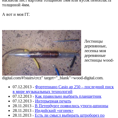
насквозь лист картона толщиной 1мм или кусок пенопласта
толщиной 4мм.
А вот и моя ГГ.
Лестницы
деревянные,
лесенка моя
деревянные
лестницы wood-
digital.com/#!stairs/crcz" target="_blank">wood-digital.com.
07.12.2013
-
Фортепиано Casio ap 250 – последний писк
в мире музыкальных технологий
07.12.2013
-
Как правильно выбрать планшетник
07.12.2013
-
Интерьерная печать
28.11.2013
-
В Петербурге появились утюги-шпионы
28.11.2013
-
Индийский «огонек»
28.11.2013
-
Есть ли смысл выбирать штроборез по