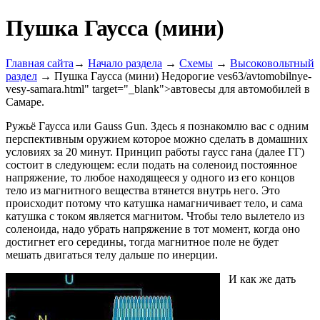
Пушка Гаусса (мини)
Главная сайта
→
Начало раздела
→
Схемы
→
Высоковольтный
раздел
→ Пушка Гаусса (мини) Недорогие ves63/avtomobilnye-
vesy-samara.html" target="_blank">автовесы для автомобилей в
Самаре.
Ружьё Гаусса или Gauss Gun. Здесь я познакомлю вас с одним
перспективным оружием которое можно сделать в домашних
условиях за 20 минут. Принцип работы гаусс гана (далее ГГ)
состоит в следующем: если подать на соленоид постоянное
напряжение, то любое находящееся у одного из его концов
тело из магнитного вещества втянется внутрь него. Это
происходит потому что катушка намагничивает тело, и сама
катушка с током является магнитом. Чтобы тело вылетело из
соленоида, надо убрать напряжение в тот момент, когда оно
достигнет его середины, тогда магнитное поле не будет
мешать двигаться телу дальше по инерции.
И как же дать