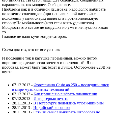
его замкнуть. На ствол надел два соленоида, соединенных
параллельно, так мощнее. О сборке все.
Проблемы как и в обычной gaussовке: надо долго выбирать
положение соленоидов (при неправильной настройке
положения у меня снаряд вылетал в противоположную
сторону.Не мобильность(хотя если взять удлинитель).
Мощность это все же не воздушка но уже и не пукалка какая-
то.
Главное не надо кучи конденсаторов.
Схема для тех, кто не все уяснил:
И последние ток в катушке переменный, можно потом,
впринципе, сделать если хочется и постоянный. Я не
пробовал, может быть так будет и лучше. Осторожнее-220В не
шутка.
07.12.2013
-
Фортепиано Casio ap 250 – последний писк
в мире музыкальных технологий
07.12.2013
-
Как правильно выбрать планшетник
07.12.2013
-
Интерьерная печать
28.11.2013
-
В Петербурге появились утюги-шпионы
28.11.2013
-
Индийский «огонек»
28.11.2013
-
Есть ли смысл выбирать штроборез по