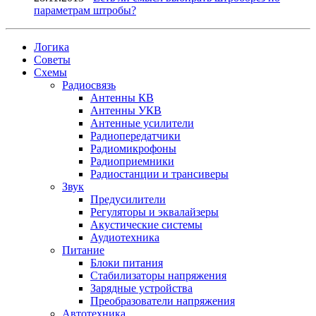
параметрам штробы?
Логика
Советы
Схемы
Радиосвязь
Антенны КВ
Антенны УКВ
Антенные усилители
Радиопередатчики
Радиомикрофоны
Радиоприемники
Радиостанции и трансиверы
Звук
Предусилители
Регуляторы и эквалайзеры
Акустические системы
Аудиотехника
Питание
Блоки питания
Стабилизаторы напряжения
Зарядные устройства
Преобразователи напряжения
Автотехника