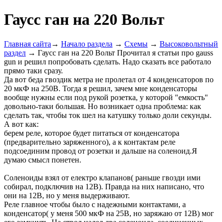
Гаусс ган на 220 Вольт
Главная сайта
→
Начало раздела
→
Схемы
→
Высоковольтный
раздел
→ Гаусс ган на 220 Вольт Прочитал я статьи про gauss
gun и решил попробовать сделать. Надо сказать все работало
прямо таки сразу.
Да вот беда гвоздик метра не пролетал от 4 конденсаторов по
20 мкФ на 250В. Тогда я решил, зачем мне конденсаторы
вообще нужны если под рукой розетка, у которой "емкость"
довольно-таки большая. Но возникает одна проблема: как
сделать так, чтобы ток шел на катушку только доли секунды.
А вот как:
берем реле, которое будет питаться от конденсатора
(предварительно заряженного), а к контактам реле
подсоединим провод от розетки и дальше на соленоид.Я
думаю смысл понетен.
Соленоиды взял от електро клапанов( раньше гвозди ими
собирал, подключив на 12В). Правда на них написано, что
они на 12В, но у меня выдерживают.
Реле главное чтобы было с надежными контактами, а
конденсатор( у меня 500 мкФ на 25В, но заряжаю от 12В) мог