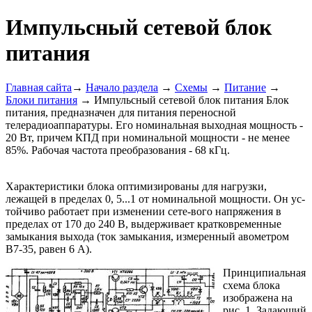
Импульсный сетевой блок
питания
Главная сайта
→
Начало раздела
→
Схемы
→
Питание
→
Блоки питания
→ Импульсный сетевой блок питания Блок
питания, предназначен для питания переносной
телерадиоаппаратуры. Его номинальная выходная мощность -
20 Вт, причем КПД при номинальной мощности - не менее
85%. Рабочая частота преобразования - 68 кГц.
Характеристики блока оптимизированы для нагрузки,
лежащей в пределах 0, 5...1 от номинальной мощности. Он ус-
тойчиво работает при изменении сете-вого напряжения в
пределах от 170 до 240 В, выдерживает кратковременные
замыкания выхода (ток замыкания, измеренный авометром
В7-35, равен 6 А).
Принципиальная
схема блока
изображена на
рис. 1. Задающий