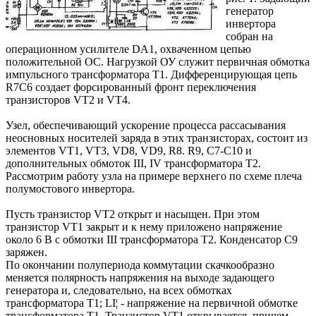
генератор
инвертора
собран на
операционном усилителе DA1, охваченном цепью
положительной ОС. Нагрузкой ОУ служит первичная обмотка
импульсного трансформатора Т1. Дифференцирующая цепь
R7C6 создает форсированный фронт переключения
транзисторов VT2 и VT4.
Узел, обеспечивающий ускорение процесса рассасывания
неосновных носителей заряда в этих транзисторах, состоит из
элементов VT1, VT3, VD8, VD9, R8. R9, С7-С10 и
дополнительных обмоток III, IV трансформатора Т2.
Рассмотрим работу узла на примере верхнего по схеме плеча
полумостового инвертора.
Пусть транзистор VT2 открыт и насыщен. При этом
транзистор VT1 закрыт и к нему приложено напряжение
около 6 В с обмотки III трансформатора Т2. Конденсатор С9
заряжен.
По окончании полупериода коммутации скачкообразно
меняется полярность напряжения на выходе задающего
генератора и, следовательно, на всех обмотках
трансформатора Т1; LI¦ - напряжение на первичной обмотке
трансформатора Т1. Транзистор VT1 открывается, причем