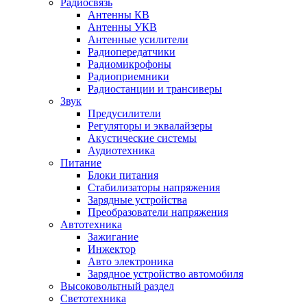
Радиосвязь
Антенны КВ
Антенны УКВ
Антенные усилители
Радиопередатчики
Радиомикрофоны
Радиоприемники
Радиостанции и трансиверы
Звук
Предусилители
Регуляторы и эквалайзеры
Акустические системы
Аудиотехника
Питание
Блоки питания
Стабилизаторы напряжения
Зарядные устройства
Преобразователи напряжения
Автотехника
Зажигание
Инжектор
Авто электроника
Зарядное устройство автомобиля
Высоковольтный раздел
Светотехника