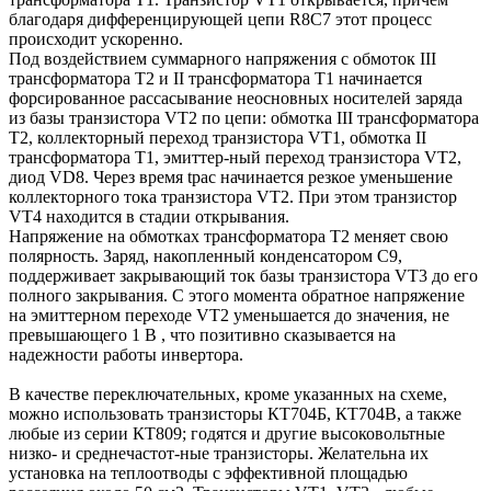
благодаря дифференцирующей цепи R8C7 этот процесс
происходит ускоренно.
Под воздействием суммарного напряжения с обмоток III
трансформатора Т2 и II трансформатора Т1 начинается
форсированное рассасывание неосновных носителей заряда
из базы транзистора VT2 по цепи: обмотка III трансформатора
Т2, коллекторный переход транзистора VT1, обмотка II
трансформатора Т1, эмиттер-ный переход транзистора VT2,
диод VD8. Через время tpac начинается резкое уменьшение
коллекторного тока транзистора VT2. При этом транзистор
VT4 находится в стадии открывания.
Напряжение на обмотках трансформатора Т2 меняет свою
полярность. Заряд, накопленный конденсатором С9,
поддерживает закрывающий ток базы транзистора VT3 до его
полного закрывания. С этого момента обратное напряжение
на эмиттерном переходе VT2 уменьшается до значения, не
превышающего 1 В , что позитивно сказывается на
надежности работы инвертора.
В качестве переключательных, кроме указанных на схеме,
можно использовать транзисторы КТ704Б, КТ704В, а также
любые из серии КТ809; годятся и другие высоковольтные
низко- и среднечастот-ные транзисторы. Желательна их
установка на теплоотводы с эффективной площадью