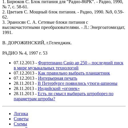
1. Бирюков С. Блок питания для "Радио-86РК". - Радио, 1990,
№ 7, с. 58-61.
2. Цветаев С. Мощный блок питания. - Радио, 1990. №9, 0.59-
62.
3. Эраносян С. А. Сетевые блоки питания с
высокочастотными преобразователями. - Л.: Энергоатомиздат,
1991.
В. ДОРОЖИНСКИЙ, г.Геленджик.
РАДИО № 4, 1997 г. 53
07.12.2013
-
Фортепиано Casio ap 250 – последний писк
в мире музыкальных технологий
07.12.2013
-
Как правильно выбрать планшетник
07.12.2013
-
Интерьерная печать
28.11.2013
-
В Петербурге появились утюги-шпионы
28.11.2013
-
Индийский «огонек»
28.11.2013
-
Есть ли смысл выбирать штроборез по
параметрам штробы?
Логика
Советы
Схемы