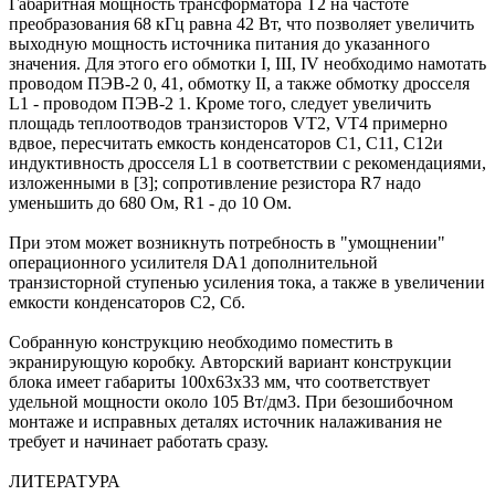
Габаритная мощность трансформатора Т2 на частоте
преобразования 68 кГц равна 42 Вт, что позволяет увеличить
выходную мощность источника питания до указанного
значения. Для этого его обмотки I, III, IV необходимо намотать
проводом ПЭВ-2 0, 41, обмотку II, а также обмотку дросселя
L1 - проводом ПЭВ-2 1. Кроме того, следует увеличить
площадь теплоотводов транзисторов VT2, VT4 примерно
вдвое, пересчитать емкость конденсаторов С1, С11, С12и
индуктивность дросселя L1 в соответствии с рекомендациями,
изложенными в [3]; сопротивление резистора R7 надо
уменьшить до 680 Ом, R1 - до 10 Ом.
При этом может возникнуть потребность в "умощнении"
операционного усилителя DA1 дополнительной
транзисторной ступенью усиления тока, а также в увеличении
емкости конденсаторов С2, Сб.
Собранную конструкцию необходимо поместить в
экранирующую коробку. Авторский вариант конструкции
блока имеет габариты 100х63х33 мм, что соответствует
удельной мощности около 105 Вт/дм3. При безошибочном
монтаже и исправных деталях источник налаживания не
требует и начинает работать сразу.
ЛИТЕРАТУРА