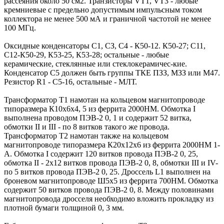
рассеяния около 50 см2. Транзисторы VT1, VT3 - любые
кремниевые с предельно допустимым импульсным током
коллектора не менее 500 мА и граничной частотой не менее
100 МГц.
Оксидные конденсаторы С1, СЗ, С4 - К50-12. К50-27; С11,
С12-К50-29, К53-25, К53-28; остальные - любые
керамические, стеклянные или стеклокерамичес-кие.
Конденсатор С5 должен быть группы ТКЕ ПЗЗ, МЗЗ или М47.
Резистор R1 - С5-16, остальные - МЛТ.
Трансформатор Т1 намотан на кольцевом магнитопроводе
типоразмера К10х6х4, 5 из феррита 2000НМ. Обмотка I
выполнена проводом ПЭВ-2 0, 1 и содержит 52 витка,
обмотки II и III - по 8 витков такого же провода.
Трансформатор Т2 намотан также на кольцевом
магнитопроводе типоразмера К20х12х6 из феррита 2000НМ 1-
А. Обмотка I содержит 120 витков провода ПЭВ-2 0, 25,
обмотка II - 2х12 витков провода ПЭВ-2 0, 8, обмотки III и IV-
по 5 витков провода ПЭВ-2 0, 25. Дроссель L1 выполнен на
броневом магнитопроводе Ш5х5 из феррита 700НМ. Обмотка
содержит 50 витков провода ПЭВ-2 0, 8. Между половинами
магнитопровода дросселя необходимо вложить прокладку из
плотной бумаги толщиной 0, 3 мм.