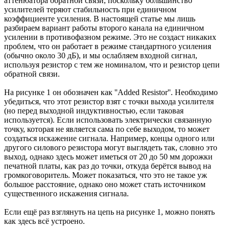
аттенюатора обратной связи, поскольку большинство
усилителей теряют стабильность при единичном
коэффициенте усиления. В настоящей статье мы лишь
разбираем вариант работы второго канала на единичном
усилении в противофазном режиме. Это не создаст никаких
проблем, что он работает в режиме стандартного усиления
(обычно около 30 дБ), и мы ослабляем входной сигнал,
используя резистор с тем же номиналом, что и резистор цепи
обратной связи.
На рисунке 1 он обозначен как ''Added Resistor''. Необходимо
убедиться, что этот резистор взят с точки выхода усилителя
(но перед выходной индуктивностью, если таковая
используется). Если использовать электрически связанную
точку, которая не является сама по себе выходом, то может
создаться искажение сигнала. Например, концы одного или
другого силового резистора могут выглядеть так, словно это
выход, однако здесь может иметься от 20 до 50 мм дорожки
печатной платы, как раз до точки, откуда берётся вывод на
громкоговоритель. Может показаться, что это не такое уж
большое расстояние, однако оно может стать источником
существенного искажения сигнала.
Если ещё раз взглянуть на цепь на рисунке 1, можно понять
как здесь всё устроено.