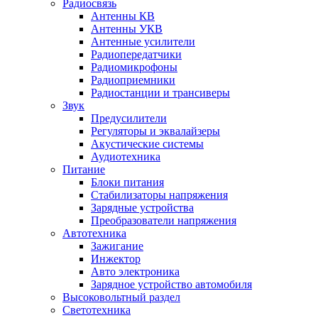
Радиосвязь
Антенны КВ
Антенны УКВ
Антенные усилители
Радиопередатчики
Радиомикрофоны
Радиоприемники
Радиостанции и трансиверы
Звук
Предусилители
Регуляторы и эквалайзеры
Акустические системы
Аудиотехника
Питание
Блоки питания
Стабилизаторы напряжения
Зарядные устройства
Преобразователи напряжения
Автотехника
Зажигание
Инжектор
Авто электроника
Зарядное устройство автомобиля
Высоковольтный раздел
Светотехника