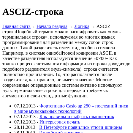
ASCIZ-строка
Главная сайта
→
Начало раздела
→
Логика
→ ASCIZ-
строкаПодобный термин можно расшифровать как «нуль-
терминальная строка», используемая во многих языках
программирования для разделения между собой строк
данных. Такой разделитель имеет вид особого символа.
Например, в системе однобайтовой кодировки ASCII, в
качестве разделителя используется значение «0×00» Как
только процесс считывания информации из строки доходит до
подобного разделителя (нуль-символа), строка считается
полностью прочитанной. То, что располагается после
разделителя, как правило, не имеет значение. Многие
современные операционные системы активно используют
нуль-терминальные строки для передачи требуемых
аргументов в свои стандартные функции.
07.12.2013
-
Фортепиано Casio ap 250 – последний писк
в мире музыкальных технологий
07.12.2013
-
Как правильно выбрать планшетник
07.12.2013
-
Интерьерная печать
28.11.2013
-
В Петербурге появились утюги-шпионы
28.11.2013
-
Индийский «огонек»