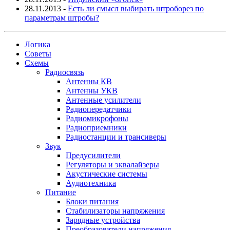
28.11.2013
-
Есть ли смысл выбирать штроборез по
параметрам штробы?
Логика
Советы
Схемы
Радиосвязь
Антенны КВ
Антенны УКВ
Антенные усилители
Радиопередатчики
Радиомикрофоны
Радиоприемники
Радиостанции и трансиверы
Звук
Предусилители
Регуляторы и эквалайзеры
Акустические системы
Аудиотехника
Питание
Блоки питания
Стабилизаторы напряжения
Зарядные устройства
Преобразователи напряжения